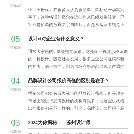
2026-08
企业画册设计在很多人认为很简单，鼠标动一动就完
事了，这种错误的概念在近些年来已经发生转变，已
经不是简单的放置文字与图片，而是从阅读者视觉上
的美化，吸引注意力。因此各大企业在设计画册的时
05
设计vi对企业有什么意义？
候，要求显得更高
2026-08
通常大家说的vi就是视觉识别，这是企业视觉形象识别
的一种设计。随着社会发展，很多企业公司规模不断
的扩大，另一方面，因为市场竞争激烈出现了严重的
同质化，为了企业未来有更好的发展，很多企业选择
04
品牌设计公司报价高低的区别是在于？
做一个企业v
2026-08
很多公司都会有或大或小的品牌设计需求，但是现在
市场上能进行品牌设计的机构有很多，而这些机构给
出的报价都是不一样的。那么，品牌设计公司报价高
低的区别是在于？1.设计公司的业务规模品牌设计公司
03
2024为你揭秘——苏州设计师
报价高低首先
2026-08