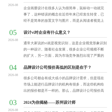
2026-08
企业画册设计在很多人认为很简单，鼠标动一动就完
事了，这种错误的概念在近些年来已经发生转变，已
经不是简单的放置文字与图片，而是从阅读者视觉上
的美化，吸引注意力。因此各大企业在设计画册的时
05
设计vi对企业有什么意义？
候，要求显得更高
2026-08
通常大家说的vi就是视觉识别，这是企业视觉形象识别
的一种设计。随着社会发展，很多企业公司规模不断
的扩大，另一方面，因为市场竞争激烈出现了严重的
同质化，为了企业未来有更好的发展，很多企业选择
04
品牌设计公司报价高低的区别是在于？
做一个企业v
2026-08
很多公司都会有或大或小的品牌设计需求，但是现在
市场上能进行品牌设计的机构有很多，而这些机构给
出的报价都是不一样的。那么，品牌设计公司报价高
低的区别是在于？1.设计公司的业务规模品牌设计公司
03
2024为你揭秘——苏州设计师
报价高低首先
2026-08