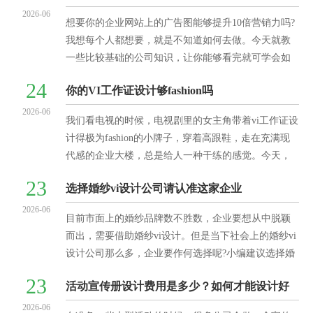
2026-06
想要你的企业网站上的广告图能够提升10倍营销力吗?
我想每个人都想要，就是不知道如何去做。今天就教
一些比较基础的公司知识，让你能够看完就可学会如
何去判断好的广告图，知道自己网站上的广告图是否
24
你的VI工作证设计够fashion吗
真的可以那样
2026-06
我们看电视的时候，电视剧里的女主角带着vi工作证设
计得极为fashion的小牌子，穿着高跟鞋，走在充满现
代感的企业大楼，总是给人一种干练的感觉。今天，
就让我们来谈一谈关于vi的那些事儿。说到vi工作证
23
选择婚纱vi设计公司请认准这家企业
2026-06
目前市面上的婚纱品牌数不胜数，企业要想从中脱颖
而出，需要借助婚纱vi设计。但是当下社会上的婚纱vi
设计公司那么多，企业要作何选择呢?小编建议选择婚
纱vi设计公司请认准苏州vi设计公司。在介绍推荐苏州
23
活动宣传册设计费用是多少？如何才能设计好
v
2026-06